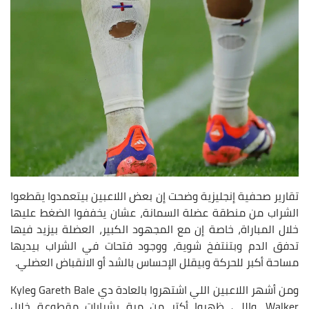
تقارير صحفية إنجليزية وضحت إن بعض اللاعبين بيتعمدوا يقطعوا
الشراب من منطقة عضلة السمانة، عشان يخففوا الضغط عليها
خلال المباراة، خاصة إن مع المجهود الكبير، العضلة بيزيد فيها
تدفق الدم وبتنتفخ شوية، ووجود فتحات في الشراب بيديها
مساحة أكبر للحركة وبيقلل الإحساس بالشد أو الانقباض العضلي.
ومن أشهر اللاعبين اللي اشتهروا بالعادة دي Gareth Bale وKyle
Walker، واللي ظهروا أكتر من مرة بشرابات مقطوعة خلال