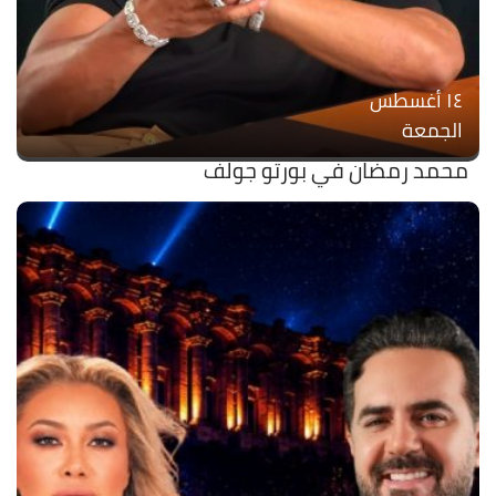
۱٤ أغسطس
الجمعة
محمد رمضان في بورتو جولف