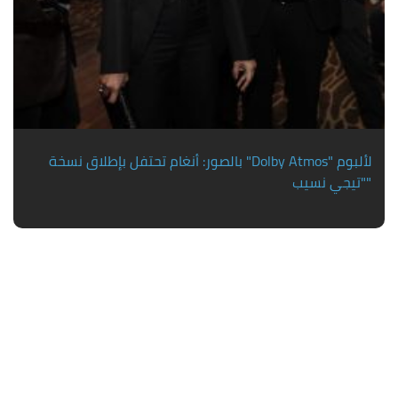
بالصور: أنغام تحتفل بإطلاق نسخة "Dolby Atmos" لألبوم
"تيجي نسيب"