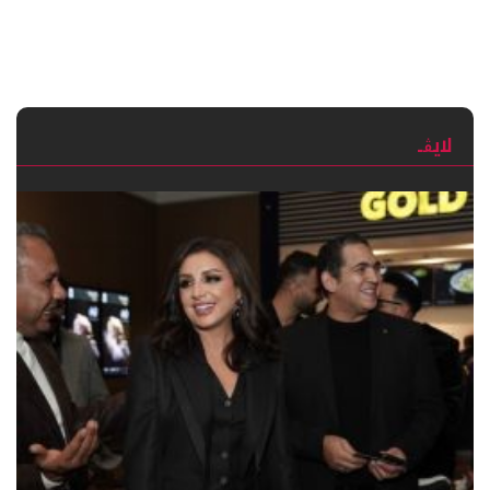
لايڨـ