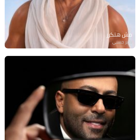
مش هتكرر
تامر حسني