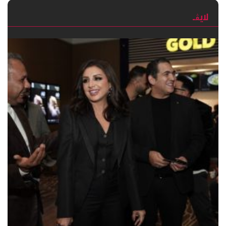
لايڨـ