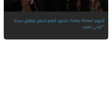
بالصور: أنغام تحتفل بإطلاق نسخة "Dolby Atmos" لألبوم
"تيجي نسيب"