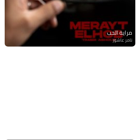
مراية الحب
تامر عاشور