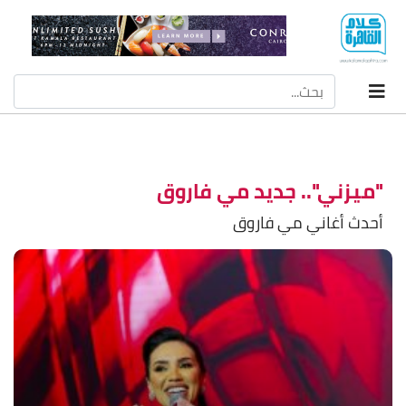
"ميزني".. جديد مي فاروق
أحدث أغاني مي فاروق