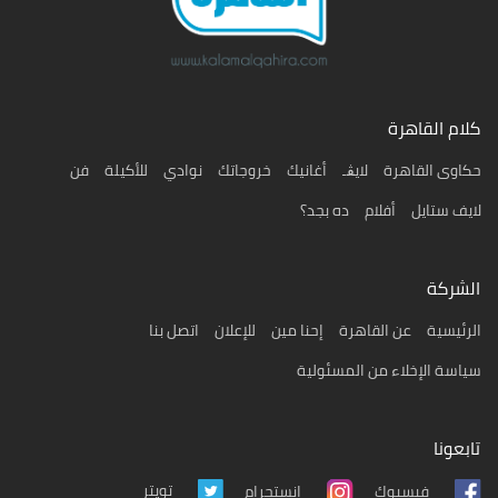
كلام القاهرة
حكاوى القاهرة
لايڨـ
أغانيك
خروجاتك
نوادي
للأكيلة
فن
لايف ستايل
أفلام
ده بجد؟
الشركة
الرئيسية
عن القاهرة
إحنا مين
للإعلان
اتصل بنا
سياسة الإخلاء من المسئولية
تابعونا
تويتر
فيسبوك
انستجرام