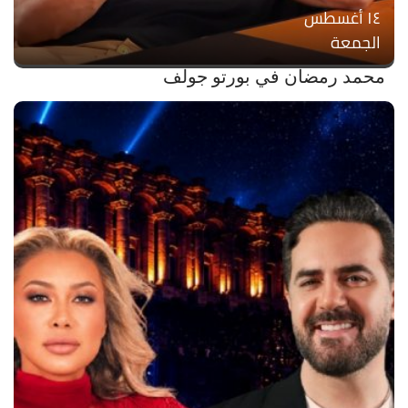
۱٤ أغسطس
الجمعة
محمد رمضان في بورتو جولف