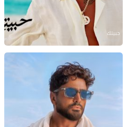
حبيتك
عمرو دياب