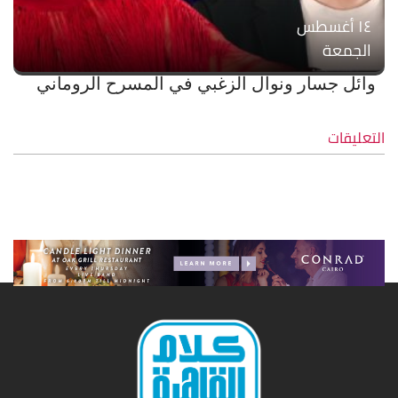
۱٤ أغسطس
الجمعة
وائل جسار ونوال الزغبي في المسرح الروماني
التعليقات