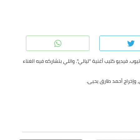
tsApp
Twitter
F
ب. فيديو كليب أغنية "ليالي". واللي بتشاركه فيه الغناء
، وإخراج أحمد طارق يحيى.