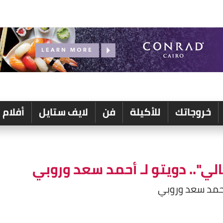
خروجاتك
للأكيلة
فن
لايف ستايل
أفلام
يالي".. دويتو لـ أحمد سعد وروبي
حمد سعد وروبي