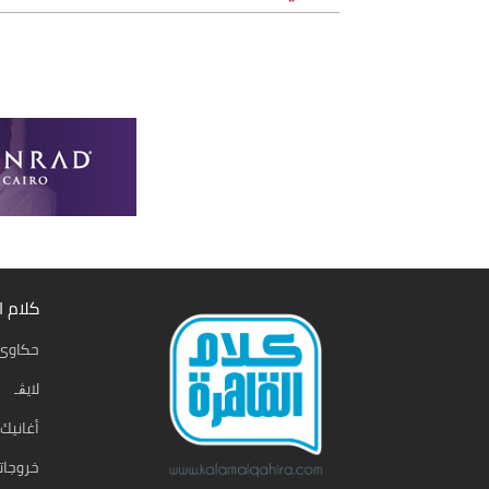
كلام ا
حكاوى 
لايڨـ
أغانيك
خروجات