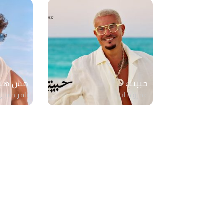
حبيتك
مش هتك
عمرو دياب
تامر حسن