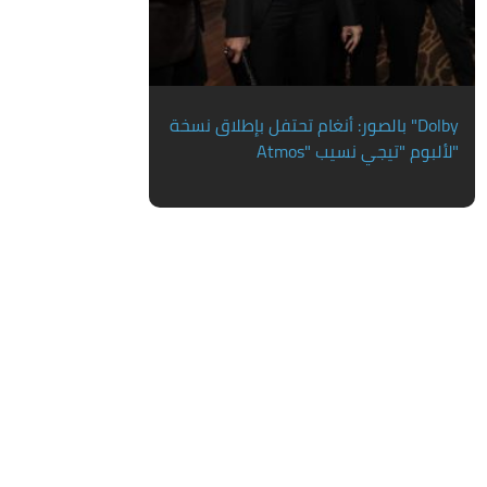
بالصور: أنغام تحتفل بإطلاق نسخة "Dolby
Atmos" لألبوم "تيجي نسيب"