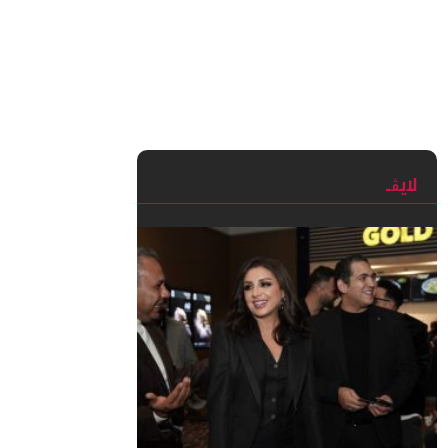
Wha
لايڨـ