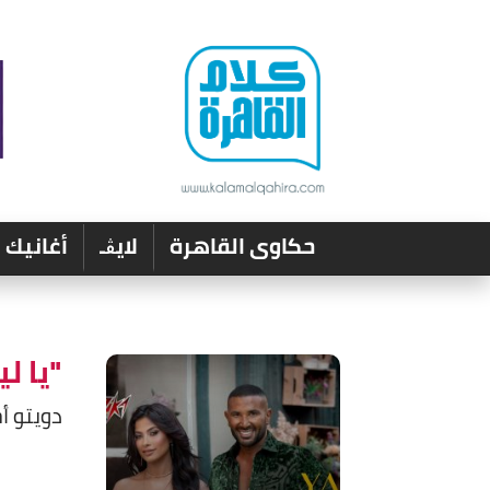
حكاوى القاهرة
لايڨـ
أغانيك
"يا ل
دويتو أ