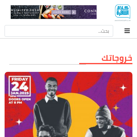
‫خروجاتك‬