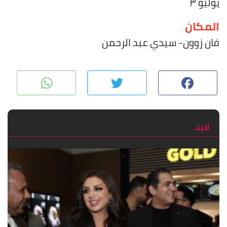
يوليو ۳
المكان
فان زوون- سيدي عبد الرحمن
pp
Twitter
Facebook
لايڨـ