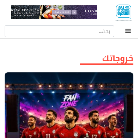
‫خروجاتك‬