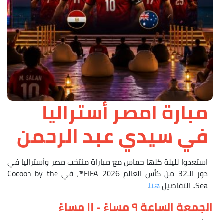
مبارة امصر أستراليا
في سيدي عبد الرحمن
استعدوا لليلة كلها حماس مع مباراة منتخب مصر وأستراليا في
دور الـ32 من كأس العالم FIFA 2026™، في Cocoon by the
Sea.. التفاصيل
هنا
.
الجمعة الساعة ۹ مساءً - ۱۱ مساءً