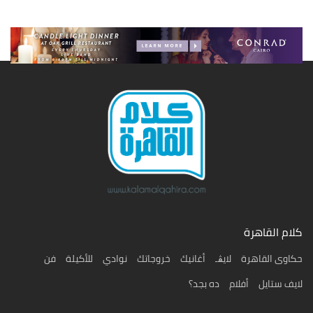
كلام القاهرة
حكاوى القاهرة
لايڨـ
أغانيك
خروجاتك
نوادي
للأكيلة
فن
لايف ستايل
أفلام
ده بجد؟