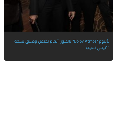
بالصور: أنغام تحتفل بإطلاق نسخة "Dolby Atmos" لألبوم
"تيجي نسيب"