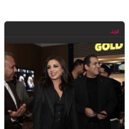
لايڨـ