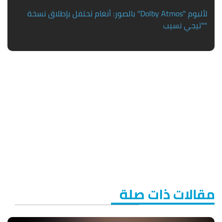
بالصور: أنغام تحتفل بإطلاق نسخة "Dolby Atmos" لألبوم
"تيجي نسيب"
مقالات ذات صلة