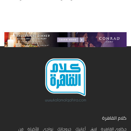
كلام القاهرة
حكاوى القاهرة
لايڨـ
أغانيك
خروجاتك
نوادي
للأكيلة
فن