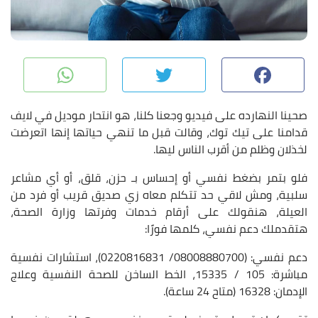
pp
Twitter
Facebook
صحينا النهارده على فيديو وجعنا كلنا، هو انتحار موديل في لايف
قدامنا على تيك توك، وقالت قبل ما تنهي حياتها إنها اتعرضت
لخذلان وظلم من أقرب الناس ليها.
فلو بتمر بضغط نفسي أو إحساس بـ حزن، قلق، أو أي مشاعر
سلبية، ومش لاقي حد تتكلم معاه زي صديق قريب أو فرد من
العيلة، هنقولك على أرقام خدمات وفرتها وزارة الصحة،
هتقدملك دعم نفسي، كلمها فورًا:
دعم نفسي: (
08008880700/ 0220816831)،
استشارات نفسية
مباشرة:
105 / 15335
، الخط الساخن للصحة النفسية وعلاج
الإدمان:
16328
(متاح 24 ساعة).