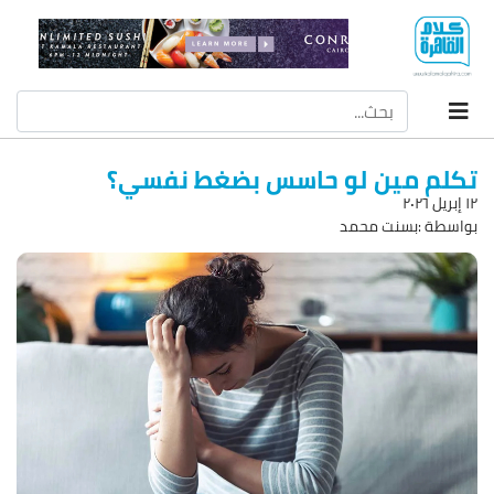
تكلم مين لو حاسس بضغط نفسي؟
۱۲ إبريل ۲۰۲٦
بواسطة :بسنت محمد