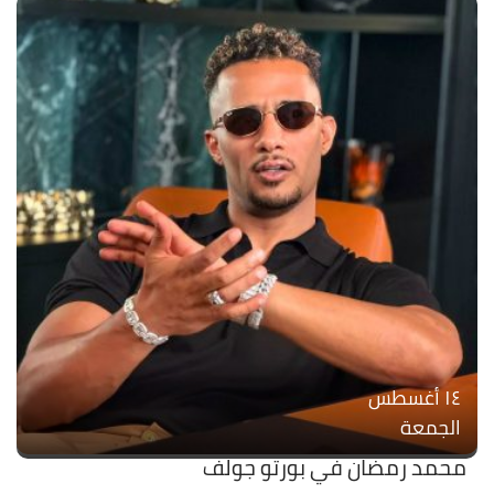
۱٤ أغسطس
الجمعة
محمد رمضان في بورتو جولف