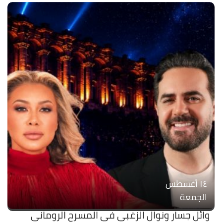
۱٤ أغسطس
الجمعة
وائل جسار ونوال الزغبي في المسرح الروماني