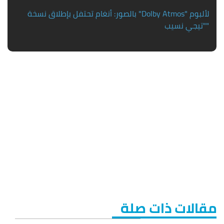
بالصور: أنغام تحتفل بإطلاق نسخة "Dolby Atmos" لألبوم
"تيجي نسيب"
مقالات ذات صلة