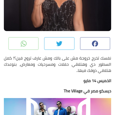
pp
Twitter
Facebook
نفسك تخرج خروجة مش على بالك ومش عارف تروح فين؟! كمل
السطور دي وهتلاقي حفلات ومسرحيات ومعارض، بنوعدك
هتلاقي ذوقك فيها..
الخميس 14 مايو
ديسكو مصر في The Village