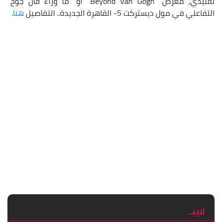
تقليدي، معرض “Beyond Van Gogh” أو “ما وراء فان جوخ”
التفاعلي في مول ديستركت 5- القاهرة الجديدة.. التفاصيل
هنا
.
لايڨـ