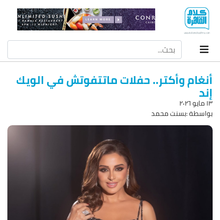
أنغام وأكتر.. حفلات ماتتفوتش في الويك
إند
۱۳ مايو ۲۰۲٦
بواسطة :بسنت محمد