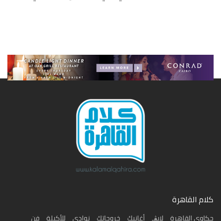
كلام القاهرة
حكاوى القاهرة
لايڨـ
أغانيك
خروجاتك
نوادي
للأكيلة
فن