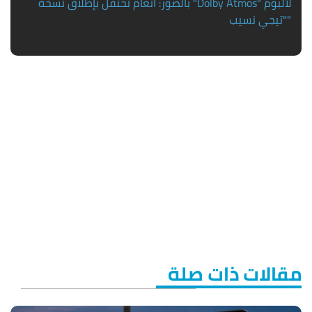
بالصور: أنغام تحتفل بإطلاق نسخة "Dolby Atmos" لألبوم
"تيجي نسيب"
مقالات ذات صلة