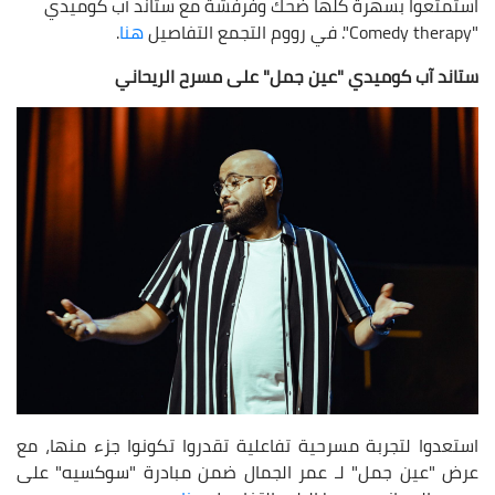
استمتعوا بسهرة كلها ضحك وفرفشة مع ستاند آب كوميدي
"Comedy therapy". في رووم التجمع التفاصيل
هنا
.
ستاند آب كوميدي "عين جمل" على مسرح الريحاني
استعدوا لتجربة مسرحية تفاعلية تقدروا تكونوا جزء منها، مع
عرض "عين جمل" لـ عمر الجمال ضمن مبادرة "سوكسيه" على