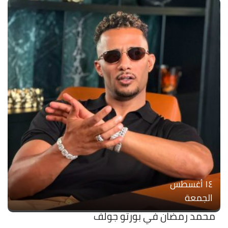
۱٤ أغسطس
الجمعة
محمد رمضان في بورتو جولف