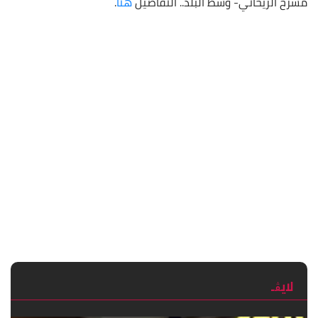
مسرح الريحاني- وسط البلد.. التفاصيل
هنا
.
لايڨـ