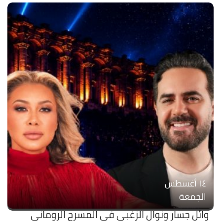
۱٤ أغسطس
الجمعة
وائل جسار ونوال الزغبي في المسرح الروماني