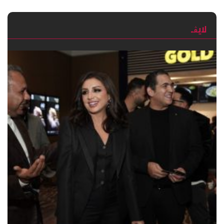
لايڨـ