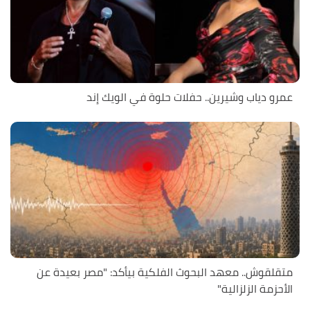
عمرو دياب وشيرين.. حفلات حلوة في الويك إند
متقلقوش.. معهد البحوث الفلكية بيأكد: "مصر بعيدة عن
الأحزمة الزلزالية"