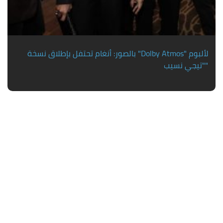
بالصور: أنغام تحتفل بإطلاق نسخة "Dolby Atmos" لألبوم
"تيجي نسيب"