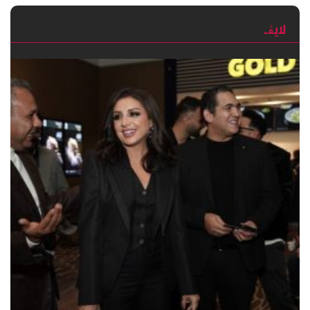
لايڨـ