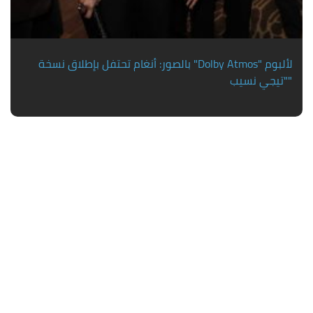
بالصور: أنغام تحتفل بإطلاق نسخة "Dolby Atmos" لألبوم
"تيجي نسيب"