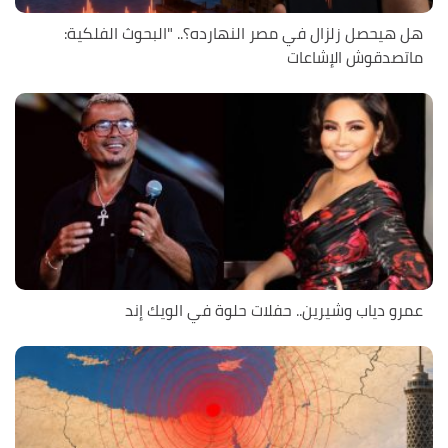
هل هيحصل زلزال في مصر النهارده؟.. "البحوث الفلكية:
ماتصدقوش الإشاعات
عمرو دياب وشيرين.. حفلات حلوة في الويك إند