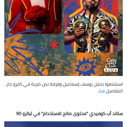
استمتعوا بحفل يوسف إسماعيل وفرقة نص ضربة في كايرو جاز..
التفاصيل
هنا
.
ستاند أب كوميدي "محتوى صالح للاستخدام" في تياترو 90