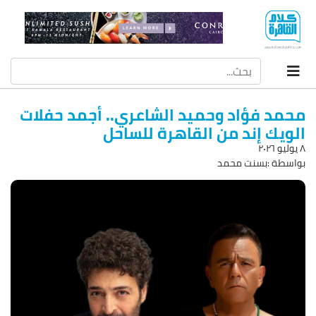
محمد فؤاد وحميد الشاعري.. أجمد حفلات
الويك إند من القاهرة للساحل
۸ يوليو ۲۰۲٦
بواسطة :بسنت محمد