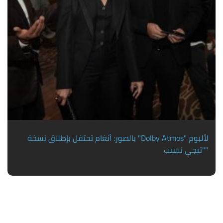
بالصور: أنغام تحتفل بإطلاق نسخة "Dolby Atmos" لألبوم
"تيجي نسيب"