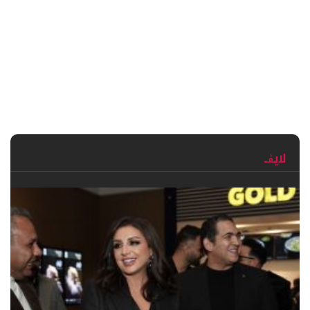
لايڨـ