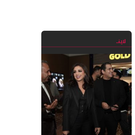
لايڨـ
Wha