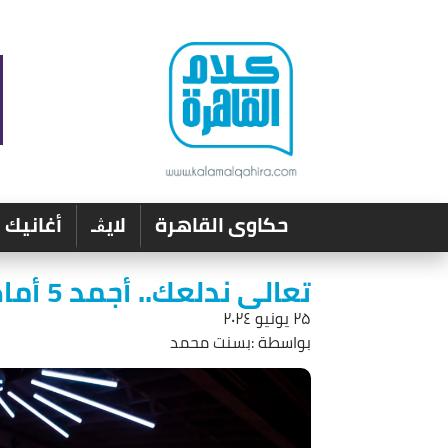
حكاوى القاهرة
لايڨـ
أغانيك
تعالى ندلعك.. أجمد 5 أماكن لتعليم الرقص في القاهرة
۲۵ يونيو ۲۰۲٤
بواسطة :بسنت محمد