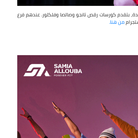
Br في القاهرة الجديدة، بتقدم كورسات رقص تانجو وصالصا وفلكلور. عندهم فرع
تجرام
من هنا.