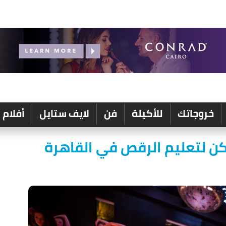
خروجاتك
للأكيلة
فن
لايف ستايل
أفلام