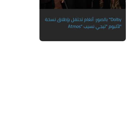
بالصور: أنغام تحتفل بإطلاق نسخة "Dolby
Atmos" لألبوم "تيجي نسيب"